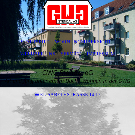
STARTSEITE
WOHNUNGSÜBERSICHT
WIR ÜBER UNS
SERVICE
IMPRESSUM
GWG Stendal eG
Alt und Jung unter einem Dach - Wohnen in der GWG
ELISABETHSTRASSE 14-17