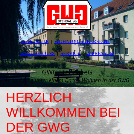
STARTSEITE
WOHNUNGSÜBERSICHT
WIR ÜBER UNS
SERVICE
IMPRESSUM
GWG Stendal eG
Alt und Jung unter einem Dach - Wohnen in der GWG
HERZLICH
WILLKOMMEN BEI
DER GWG